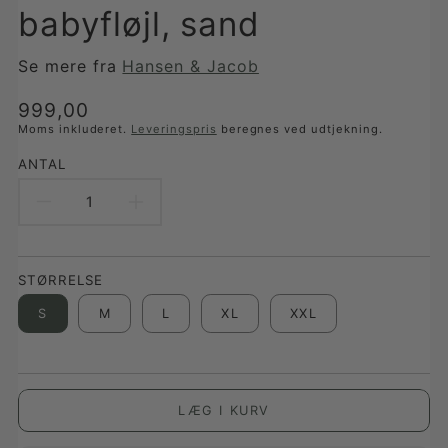
babyfløjl, sand
Se mere fra
Hansen & Jacob
Translation
999,00
missing:
Moms inkluderet.
Leveringspris
beregnes ved udtjekning.
da-
ANTAL
DK.products.product.price.regular_price
REDUCER
FORØG
ANTAL
ANTAL
STØRRELSE
FOR
FOR
S
M
L
XL
XXL
THOMAS
THOMAS
SKJORTE,
SKJORTE,
BABYFLØJL,
BABYFLØJL,
LÆG I KURV
SAND
SAND