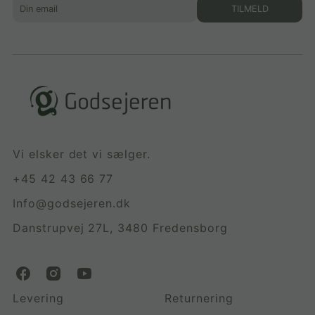
TILMELD
Vi elsker det vi sælger.
+45 42 43 66 77
Info@godsejeren.dk
Danstrupvej 27L, 3480 Fredensborg
G
G
G
o
o
o
Levering
Returnering
d
d
d