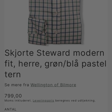
Skjorte Steward modern
fit, herre, grøn/blå pastel
tern
Se mere fra
Wellington of Bilmore
Translation
799,00
missing:
Moms inkluderet.
Leveringspris
beregnes ved udtjekning.
da-
ANTAL