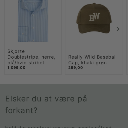
Skjorte
Doublestripe, herre,
Really Wild Baseball
blå/hvid stribet
Cap, khaki grøn
1.099,00
299,00
Elsker du at være på
forkant?
Hold dig orienteret om vores nyeste påfund