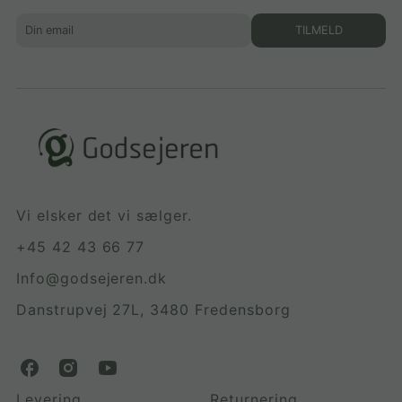
TILMELD
Vi elsker det vi sælger.
+45 42 43 66 77
Info@godsejeren.dk
Danstrupvej 27L, 3480 Fredensborg
G
G
G
o
o
o
Levering
Returnering