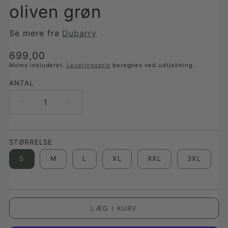
oliven grøn
Se mere fra
Dubarry
Translation
699,00
missing:
Moms inkluderet.
Leveringspris
beregnes ved udtjekning.
da-
ANTAL
DK.products.product.price.regular_price
REDUCER
FORØG
ANTAL
ANTAL
STØRRELSE
FOR
FOR
S
M
L
XL
XXL
3XL
GILLIGAN
GILLIGAN
MEN’S
MEN’S
TENCEL/MODAL
TENCEL/MODAL
LÆG I KURV
POLO,
POLO,