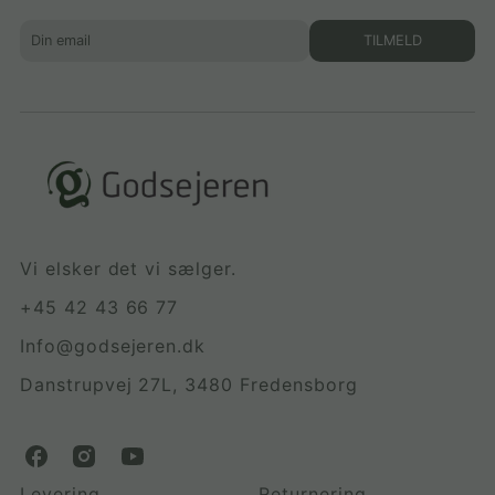
TILMELD
Vi elsker det vi sælger.
+45 42 43 66 77
Info@godsejeren.dk
Danstrupvej 27L, 3480 Fredensborg
G
G
G
o
o
o
Levering
Returnering