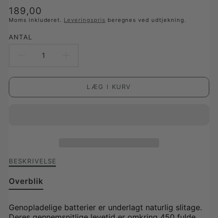
Translation
189,00
missing:
Moms inkluderet.
Leveringspris
beregnes ved udtjekning.
da-
ANTAL
DK.products.product.price.regular_price
REDUCER
FORØG
ANTAL
ANTAL
LÆG I KURV
FOR
FOR
ERSTATNINGSBATTERI
ERSTATNINGSBATTERI
DOBBELT
DOBBELT
TIL
TIL
Beskrivelse
BESKRIVELSE
OLIVIA,
OLIVIA,
af
Erstatningsbatteri
Overblik
CIRCE,
CIRCE,
dobbelt
til
OFELIA,
OFELIA,
Genopladelige batterier er underlagt naturlig slitage.
Olivia,
Deres gennemsnitlige levetid er omkring 450 fulde