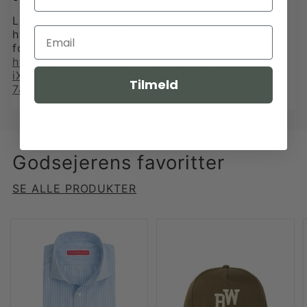
Link til Youtube videoer med beskrivelse af,
hvordan man udskifter batterier på de
forskellige modeller:
https://youtube.com/playlist?list=PLJj-
iX063IS3kuBXB3fwDfutkZ_PufP-
Tilmeld
7&feature=shared
Godsejerens favoritter
SE ALLE PRODUKTER