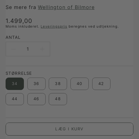
Se mere fra
Wellington of Bilmore
Translation
1.499,00
missing:
Moms inkluderet.
Leveringspris
beregnes ved udtjekning.
da-
ANTAL
DK.products.product.price.regular_price
REDUCER
FORØG
ANTAL
ANTAL
STØRRELSE
FOR
FOR
34
36
38
40
42
QUEENSBERG
QUEENSBERG
LADIES
LADIES
44
46
48
SUMMER
SUMMER
OILSKIN
OILSKIN
LÆG I KURV
JACKET,
JACKET,