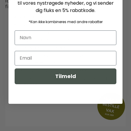
look. Fløjlskanter på ærmekanten giver ekstra
til vores nystrøgede nyheder, og vi sender
finish.
dig fluks en 5% rabatkode.
Vandafvisende
*Kan ikke kombineres med andre rabatter
Fløjlskrave
Påsyede lommer nederst
Komfortable hvilelommer
Fløjls kanter på ærmerne
Robust to-vejs messinglynlås
Let sommerfor
Yderstof: 100% voksbehandlet
Tilmeld
Indvendig foring: 55% polyester / 45%
viskose