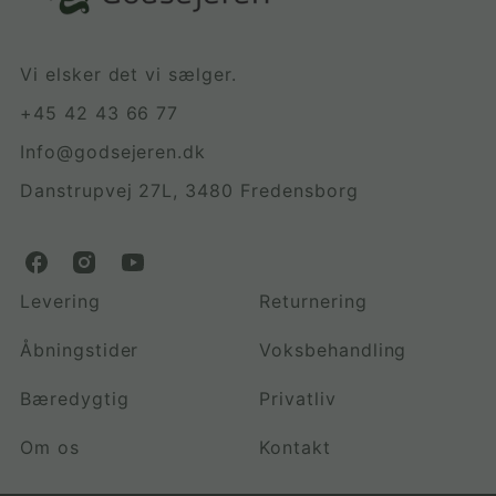
Vi elsker det vi sælger.
+45 42 43 66 77
Info@godsejeren.dk
Danstrupvej 27L, 3480 Fredensborg
G
G
G
o
o
o
Levering
Returnering
d
d
d
s
s
s
Åbningstider
Voksbehandling
e
e
e
j
j
j
Bæredygtig
Privatliv
e
e
e
r
r
r
Om os
Kontakt
e
e
e
n
n
n
.
.
.