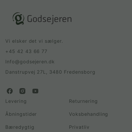
Vi elsker det vi sælger.
+45 42 43 66 77
Info@godsejeren.dk
Danstrupvej 27L, 3480 Fredensborg
G
G
G
o
o
o
Levering
Returnering
d
d
d
s
s
s
Åbningstider
Voksbehandling
e
e
e
j
j
j
Bæredygtig
Privatliv
e
e
e