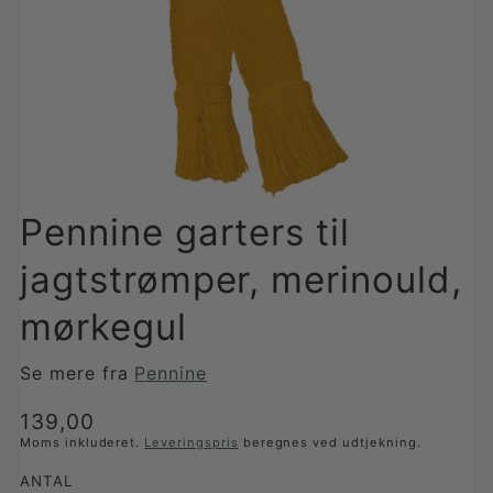
Pennine garters til
jagtstrømper, merinould,
mørkegul
Se mere fra
Pennine
Translation
139,00
missing:
Moms inkluderet.
Leveringspris
beregnes ved udtjekning.
da-
ANTAL