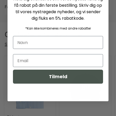
få rabat på din første bestilling. Skriv dig op
Førsteklasses uld. Sæt med 2 styk.
til vores nystrøgede nyheder, og vi sender
dig fluks en 5% rabatkode.
*Kan ikke kombineres med andre rabatter
Godsejerens favoritter
SE ALLE PRODUKTER
Tilmeld