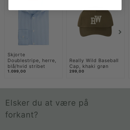
Skjorte
Doublestripe, herre,
Really Wild Baseball
blå/hvid stribet
Cap, khaki grøn
1.099,00
299,00
Elsker du at være på
forkant?