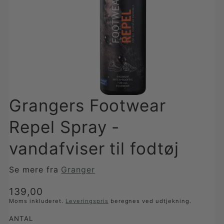
Grangers Footwear
Repel Spray -
vandafviser til fodtøj
Se mere fra
Granger
Translation
139,00
missing:
Moms inkluderet.
Leveringspris
beregnes ved udtjekning.
da-
ANTAL