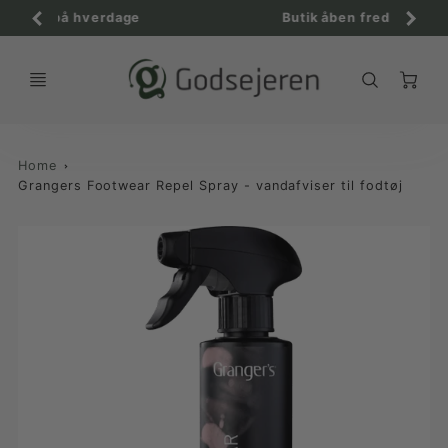
age
Butik åben fredag 12 til 18
C
Home
Grangers Footwear Repel Spray - vandafviser til fodtøj