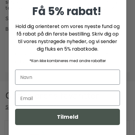
slags fodtøj. Særdeles velegnet til fodtøj med
Få 5% rabat!
tekniske membraner, såsom Goretex og eVent.
Sprayes nemt på fodtøjet.
Hold dig orienteret om vores nyeste fund og
Brugsanvisningen er som følger:
få rabat på din første bestilling. Skriv dig op
Sørg for, at beklædningen, der skal
til vores nystrøgede nyheder, og vi sender
behandles, er ren og tør før påføring.
dig fluks en 5% rabatkode.
Spray jævnt, fra en afstand på 10-15cm.
*Kan ikke kombineres med andre rabatter
Lad dit tøj tørre før brug.
Godsejerens favoritter
SE ALLE PRODUKTER
Tilmeld