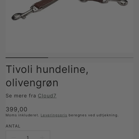
Tivoli hundeline,
olivengrøn
Se mere fra
Cloud7
Translation
399,00
missing:
Moms inkluderet.
Leveringspris
beregnes ved udtjekning.
da-
ANTAL
DK.products.product.price.regular_price