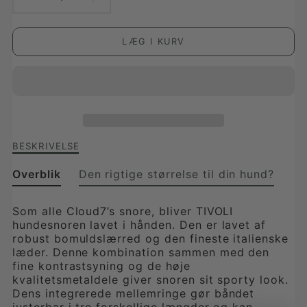
REDUCER
FORØG
ANTAL
ANTAL
LÆG I KURV
FOR
FOR
TIVOLI
TIVOLI
HUNDELINE,
HUNDELINE,
OLIVENGRØN
OLIVENGRØN
Beskrivelse
BESKRIVELSE
af
Tivoli
Overblik
Den rigtige størrelse til din hund?
hundeline,
olivengrøn
Som alle Cloud7’s snore, bliver TIVOLI
hundesnoren lavet i hånden. Den er lavet af
robust bomuldslærred og den fineste italienske
læder. Denne kombination sammen med den
fine kontrastsyning og de høje
kvalitetsmetaldele giver snoren sit sporty look.
Dens integrerede mellemringe gør båndet
justerbar i tre forskellige længder og kan