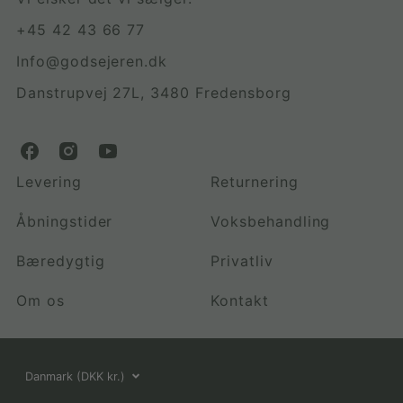
+45 42 43 66 77
Info@godsejeren.dk
Danstrupvej 27L, 3480 Fredensborg
G
G
G
o
o
o
Levering
Returnering
d
d
d
s
s
s
Åbningstider
Voksbehandling
e
e
e
j
j
j
Bæredygtig
Privatliv
e
e
e
r
r
r
Om os
Kontakt
e
e
e
n
n
n
.
.
.
d
d
d
Vælg
k
k
k
Danmark (DKK kr.)
o
o
o