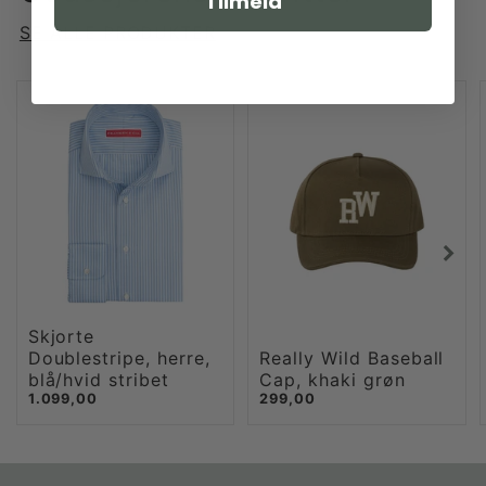
Tilmeld
SE ALLE PRODUKTER
Skjorte
Doublestripe, herre,
Really Wild Baseball
blå/hvid stribet
Cap, khaki grøn
1.099,00
299,00