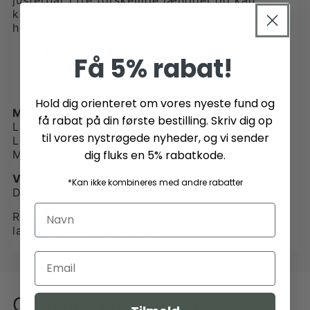
komfortabelt bæres over skulder eller om
hoften under gåturen.
Robust stof
Få 5% rabat!
Læder af høj kvalitet
Sporty look
Hold dig orienteret om vores nyeste fund og
Materialer:
få rabat på din første bestilling. Skriv dig op
Lærred: 85% bomuld, 15% polyester
til vores nystrøgede nyheder, og vi sender
Læder: 100% okselæder
dig fluks en 5% rabatkode.
Metaldele: Ædelmetal af høj kvalitet
Vedligehold:
*Kan ikke kombineres med andre rabatter
Delikat tøj vask 30 grader (i vasketaske).
Regelmæssig smøring hjælper med at holde
læderet blødt og smidigt.
Godsejerens favoritter