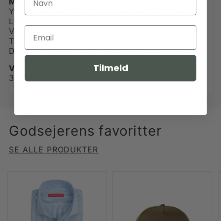
Materialer:
Ydermateriale: 70% hamp/bomuld, 30% bomuld
Liggeoverflade: 70% polyester, 30% bomuld
Velcro: 100% polyester
Tape: 100% bomuld
Detaljer: bærehåndtag lavet af bomuldsrem
Tilmeld
Vedligehold:
30 grader delikat vask eller professionel rens
Godsejerens favoritter
SE ALLE PRODUKTER