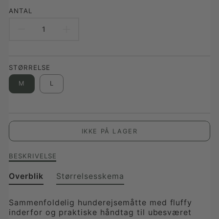
DK.products.product.price.regular_price
ANTAL
REDUCER
FORØG
ANTAL
ANTAL
STØRRELSE
FOR
FOR
M
L
HUNDEREJSESENG
HUNDEREJSESENG
TWEED,
TWEED,
GRÅBRUN
GRÅBRUN
IKKE PÅ LAGER
Beskrivelse
BESKRIVELSE
af
Hunderejseseng
Overblik
Størrelsesskema
tweed,
gråbrun
Sammenfoldelig hunderejsemåtte med fluffy
inderfor og praktiske håndtag til ubesværet