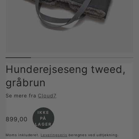
Hunderejseseng tweed,
gråbrun
Se mere fra
Cloud7
IKKE
Translation
899,00
PÅ
LAGER
missing:
da-
Moms inkluderet.
Leveringspris
beregnes ved udtjekning.