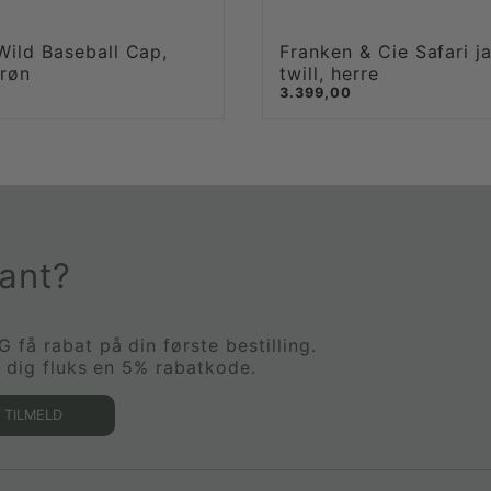
Wild Baseball Cap,
Franken & Cie Safari j
grøn
twill, herre
3.399,00
kant?
få rabat på din første bestilling.
r dig fluks en 5% rabatkode.
TILMELD