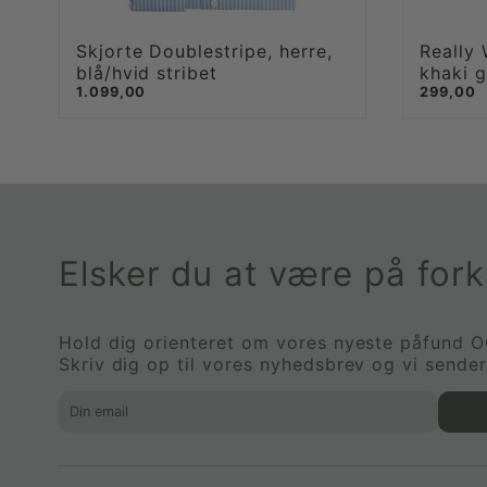
Skjorte Doublestripe, herre,
Really 
blå/hvid stribet
khaki 
1.099,00
299,00
Elsker du at være på for
Hold dig orienteret om vores nyeste påfund OG 
Skriv dig op til vores nyhedsbrev og vi sende