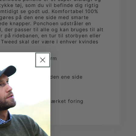
tykke tøj, som du vil befinde dig rigtig
amtidigt se godt ud. Komfortabel 100%
tgøres på den ene side med smarte
ede knapper. Ponchoen udstråler en
l, der passer til alle og kan bruges til alt
ur på ridebanen, en tur til storbyen eller
 Tweed skal der være i enhver kvindes
o i afslappet pasform
en ny uld
onel knapdetalje på den ene side
ynser
ze
foret med Dubarry-mærket foring