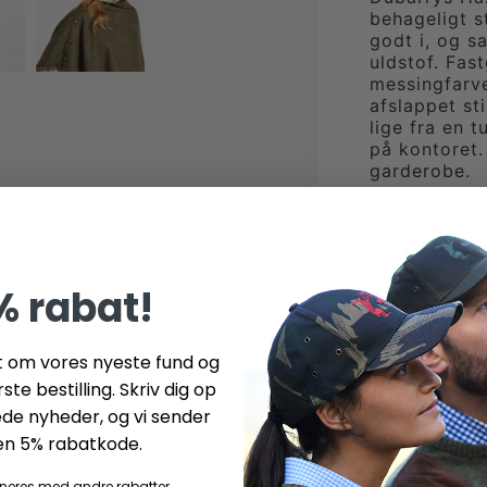
behageligt s
godt i, og s
uldstof. Fas
messingfarv
afslappet sti
lige fra en t
på kontoret.
garderobe.
Tweed ponch
100% r
Funkti
% rabat!
Stof fr
One si
et om vores nyeste fund og
Fuldt 
ste bestilling. Skriv dig op
ede nyheder, og vi sender
 en 5% rabatkode.
neres med andre rabatter