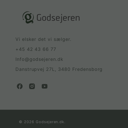
Vi elsker det vi sælger.
+45 42 43 66 77
Info@godsejeren.dk
Danstrupvej 27L, 3480 Fredensborg
G
G
G
o
o
o
d
d
d
s
s
s
e
e
e
j
j
j
© 2026 Godsejeren.dk.
e
e
e