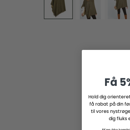
Få 5
Hold dig orienter
få rabat på din før
til vores nystrøg
dig fluks
*Kan ikke kombi