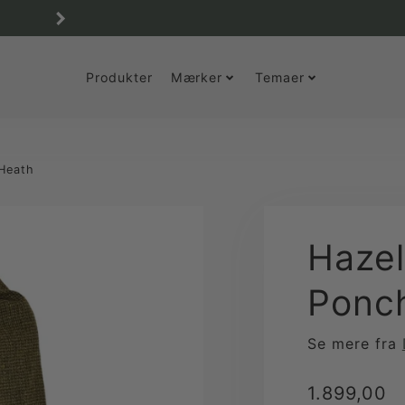
Butik åben fredag 12 til 18
Produkter
Mærker
Temaer
Heath
Haze
Ponc
Se mere fra
Translation
1.899,00