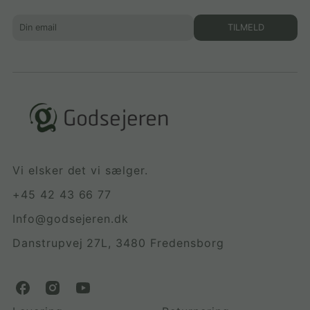
TILMELD
Vi elsker det vi sælger.
+45 42 43 66 77
Info@godsejeren.dk
Danstrupvej 27L, 3480 Fredensborg
G
G
G
o
o
o