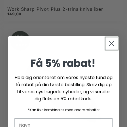
Work Sharp Pivot Plus 2-trins knivsliber
149,00
IKKE
PÅ
LAGER
Få 5% rabat!
Hold dig orienteret om vores nyeste fund og
få rabat på din første bestilling. Skriv dig op
til vores nystrøgede nyheder, og vi sender
dig fluks en 5% rabatkode.
*Kan ikke kombineres med andre rabatter