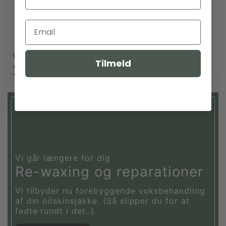
Work Sharp Pivot Pro knivsliber og
Tilmeld
værktøjssliber
199,00
Vi går længere for dig
Re-waxing og reparationer
Vi tilbyder nu forebyggende voksbehandling
af din oilskinsjakke. (Så slipper du for at
fedte rundt i det..)